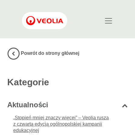
Przejdź do treści
Main Navigation
Powrót do strony głównej
Kategorie
Aktualności
„Stopień mniej znaczy więcej” – Veolia rusza
z czwartą edycją ogólnopolskiej kampanii
edukacyjnej