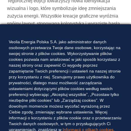
Tegorocznej edycji towarzyszy nowa identyfikacja
wizualna i logo, które symbolizuje ideę zmniejszania
zużycia energii. Wszystkie kreacje graficzne wyróżnia
spójny layout, stonowana kolorystyka i wyraziste hasła
dopasowane do przekazów kampanii. Koncepcję
kreatywną kampanii opracowała agencja marketingu
Veolia Energia Polska S.A. jako administrator danych
360, Afekt Sp. z o.o., oferująca zintegrowane
osobowych przetwarza Twoje dane osobowe, korzystając na
swojej stronie z plików cookies. Wykorzystywanie plików
rozwiązania marketingowe klientom w Polsce
cookies pozwala nam analizować w jaki sposób korzystasz z
i za granicą. Za działania media relations odpowiada
naszej strony oraz zapewnić Ci wygodę poprzez
agencja NoisePR.
zapamiętanie Twoich preferencji i ustawień na naszej stronie
przy korzystaniu z niej. Szanujemy prawo użytkownika do
prywatności, dlatego masz możliwość zarządzania
ustawieniami dotyczącymi plików cookies według swoich
preferencji wybierając „Akceptuj wszystkie”, „Pozostaw tylko
niezbędne pliki cookies” lub „Zarządzaj cookies”. W
dowolnym momencie możesz wycofać wyrażoną przez
Kontakt
Ciebie zgodę, zmieniając wybrane ustawienia. Więcej
informacji o korzystaniu z plików cookie oraz o przetwarzaniu
Veolia Energia Polska S.A.
Twoich danych osobowych, w tym o przysługujących Ci
ul. Puławska 2
uprawnieniach, znajdziesz w
Informacji o plikach cookies
.