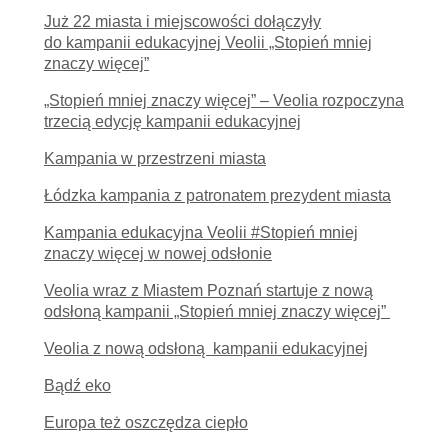
Już 22 miasta i miejscowości dołączyły
do kampanii edukacyjnej Veolii „Stopień mniej
znaczy więcej”
„Stopień mniej znaczy więcej” – Veolia rozpoczyna
trzecią edycję kampanii edukacyjnej
Kampania w przestrzeni miasta
Łódzka kampania z patronatem prezydent miasta
Kampania edukacyjna Veolii #Stopień mniej
znaczy więcej w nowej odsłonie
Veolia wraz z Miastem Poznań startuje z nową
odsłoną kampanii „Stopień mniej znaczy więcej”
Veolia z nową odsłoną kampanii edukacyjnej
Bądź eko
Europa też oszczędza ciepło