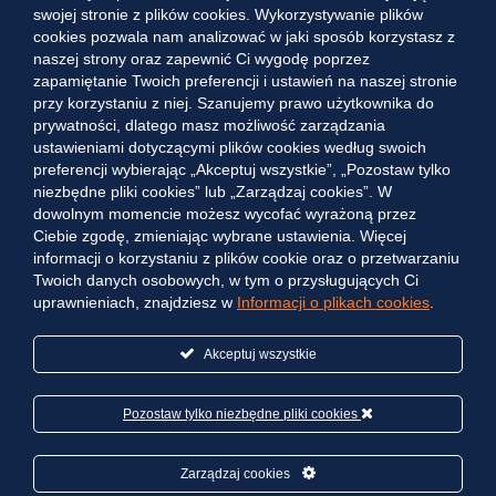
swojej stronie z plików cookies. Wykorzystywanie plików
trzeba robić wielkie kroki, tymczasem chodzi o drobne,
cookies pozwala nam analizować w jaki sposób korzystasz z
codzienne zmiany – tak jak w tym przypadku: jeden
naszej strony oraz zapewnić Ci wygodę poprzez
stopień mniej, to dużo więcej dla naszego zdrowia.
zapamiętanie Twoich preferencji i ustawień na naszej stronie
przy korzystaniu z niej. Szanujemy prawo użytkownika do
prywatności, dlatego masz możliwość zarządzania
ustawieniami dotyczącymi plików cookies według swoich
preferencji wybierając „Akceptuj wszystkie”, „Pozostaw tylko
niezbędne pliki cookies” lub „Zarządzaj cookies”. W
dowolnym momencie możesz wycofać wyrażoną przez
Kontakt
Ciebie zgodę, zmieniając wybrane ustawienia. Więcej
informacji o korzystaniu z plików cookie oraz o przetwarzaniu
Veolia Energia Polska S.A.
Twoich danych osobowych, w tym o przysługujących Ci
ul. Puławska 2
uprawnieniach, znajdziesz w
Informacji o plikach cookies
.
02-566 Warszawa
Akceptuj wszystkie
Pozostaw tylko niezbędne pliki cookies
Zarządzaj cookies