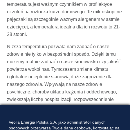
temperatura jest ważnym czynnikiem w profilaktyce
uczuleń na roztocza kurzu domowego. Te mikroskopijne
pajęczaki są szczególnie ważnym alergenem w astmie
dziecięcej, a temperatura idealna dla ich rozwoju to 21-
28 stopni.
Niższa temperatura pozwala nam zadbać o nasze
zdrowie nie tylko w bezpośredni sposób. Dzięki temu
możemy realnie zadbać o nasze środowisko czy jakość
powietrza wokół nas. Tymczasem zmiana klimatu
i globalne ocieplenie stanowią duże zagrożenie dla
naszego zdrowia. Wpływają na nasze zdrowie
psychiczne, choroby układu krążenia i oddechowego,
zwiększają liczbę hospitalizacji, rozpowszechnienie
chorób wektorowych (m.in. boreliozy) czy wydłużają
okresy pylenia roślin, co ma znaczenie dla alergików.
Veolia Energia Polska S.A. jako administrator danych
Wielu osobom wydaje się, że żeby zadbać o zdrowie
osobowych przetwarza Twoje dane osobowe, korzystając na